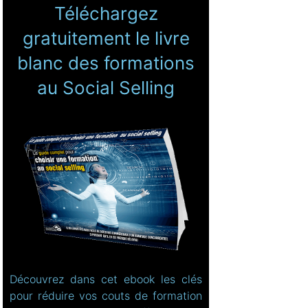
Téléchargez
gratuitement le livre
blanc des formations
au Social Selling
Découvrez dans cet ebook les clés
pour réduire vos couts de formation