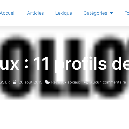
Accueil
Articles
Lexique
Catégories
F
x : 11 profils d
SSIER
20 août 2015
Réseaux sociaux
Aucun commentaire