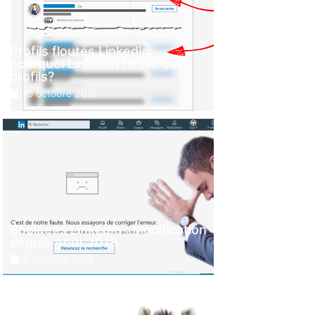
Profils floutés LinkedIn:
pourquoi LinkedIn floute des
profils?
15 octobre 2018
Booléens LinkedIn : Modification
depuis Août 2018
8 octobre 2018