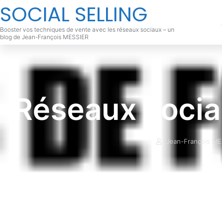
SOCIAL SELLING
Booster vos techniques de vente avec les réseaux sociaux – un
blog de Jean-François MESSIER
Réseaux sociau
Jean-François ME