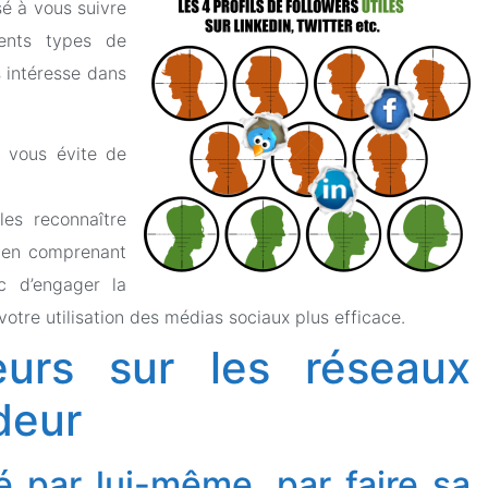
ssé à vous suivre
rents types de
s intéresse dans
e vous évite de
les reconnaître
 en comprenant
c d’engager la
otre utilisation des médias sociaux plus efficace.
eurs sur les réseaux
deur
é par lui-même, par faire sa