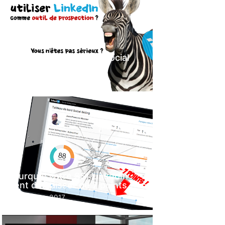
LinkedIn pour faire du social
selling ? Quelle blague !
29 novembre 2017
Pourquoi votre SSI LinkedIn
vient de baisser de 7 points ?
14 février 2017