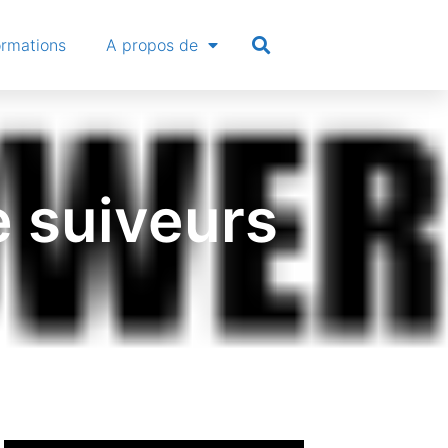
ormations
A propos de
e suiveurs