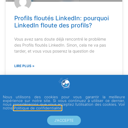
Profils floutés LinkedIn: pourquoi
LinkedIn floute des profils?
Vous avez sans doute déjà rencontré le problème
des Profils floutés LinkedIn. Sinon, cela ne va pas
tarder, et vous vous poserez la question de
LIRE PLUS »
15 octobre 2018
Aucun commentaire
Nous utilisons des cookies pour vous garantir la meilleure
expérience sur notre site. Si vous continuez à utiliser ce dernier,
nous considérerons que vous acceptez l’utilisation des cookies. Voir
notre
Politique de confidentialité
.
LINKEDIN
J'ACCEPTE