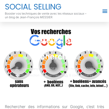
SOCIAL SELLING
Booster vos techniques de vente avec les réseaux sociaux –
un blog de Jean-François MESSIER
22 opérateurs booléens
Google pour affiner vos
recherches
Jean-François MESSIER
16 novembre 2015
Prospection commerciale
8 commentaires
Rechercher des informations sur Google, c’est très