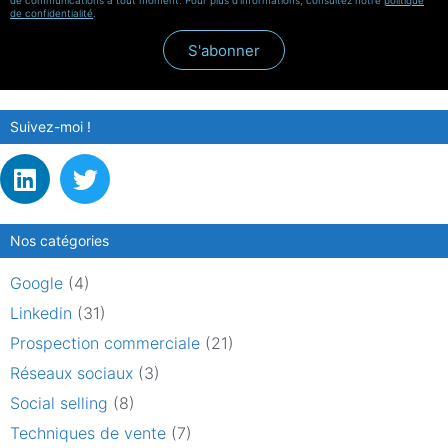
de communications à tout moment. Pour plus d'informations, consultez notre
politique
de confidentialité
.
S'abonner
Suivez-moi !
Nos catégories
Google
(4)
Linkedin
(31)
Prospection commerciale
(21)
Réseaux sociaux
(3)
Social selling
(8)
Techniques de vente
(7)