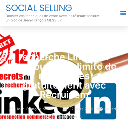
SOCIAL SELLING
Booster vos techniques de vente avec les réseaux sociaux –
un blog de Jean-François MESSIER
Secret 12 de la
recherche Linkedin:
Contourner la limite de
recherches
gratuitement avec
Recruit’em
Jean-François MESSIER
22 mars 2016
Linkedin
2 commentaires