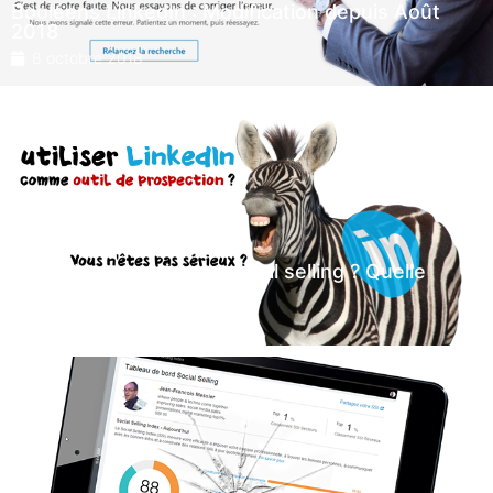
Booléens LinkedIn : Modification depuis Août
2018
8 octobre 2018
LinkedIn pour faire du social selling ? Quelle
blague !
29 novembre 2017