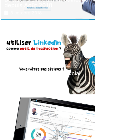
depuis Août 2018
8 octobre 2018
LinkedIn pour faire du social
selling ? Quelle blague !
29 novembre 2017