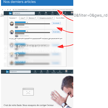
Nos derniers articles
G%C3%A9n%C3%A9ral%22%22&num=100&pws=0&filter=0&gws
Profils floutés LinkedIn:
pourquoi LinkedIn floute des
profils?
15 octobre 2018
Booléens LinkedIn : Modification