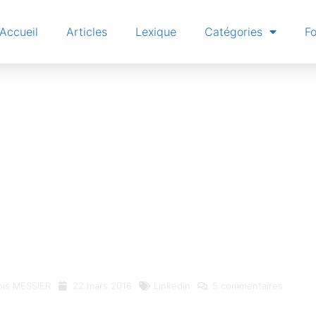
Accueil
Articles
Lexique
Catégories
F
 la recherche L
la limite de re
ement avec Prof
ois MESSIER
22 mars 2016
Linkedin
5 commentaires