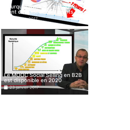
Pourquoi votre SSI LinkedIn
vient de baisser de 7 points ?
14 février 2017
Le MOOC Social Selling en B2B
est disponible en 2020
23 janvier 2017