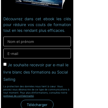
Découvrez dans cet ebook les clés
pour réduire vos couts de formation
tout en les rendant plus efficaces.
Je souhaite recevoir par e-mail le
livre blanc des formations au Social
Selling
La protection des données nous tient à cœur. Vous
pouvez vous désinscrire de ce type de communications à
tout moment. Pour plus d'informations, consultez notre
politique de confidentialité
.
Télécharger