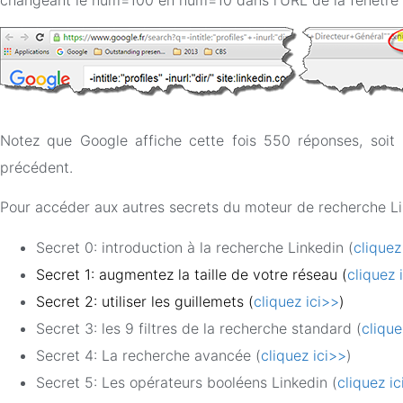
changeant le num=100 en num=10 dans l’URL de la fenêtre 
Notez que Google affiche cette fois 550 réponses, soit 
précédent.
Pour accéder aux autres secrets du moteur de recherche Link
Secret 0: introduction à la recherche Linkedin (
cliquez
Secret 1: augmentez la taille de votre réseau (
cliquez 
Secret 2: utiliser les guillemets (
cliquez ici>>
)
Secret 3: les 9 filtres de la recherche standard (
clique
Secret 4: La recherche avancée (
cliquez ici>>
)
Secret 5: Les opérateurs booléens Linkedin (
cliquez i