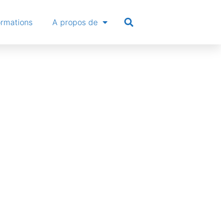
ormations
A propos de
inkedin:
cherches
ilr