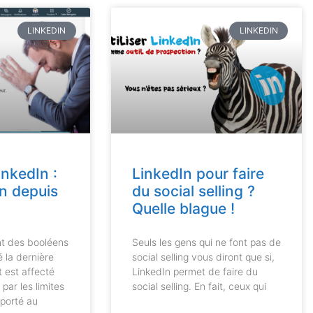
LINKEDIN
LINKEDIN
nkedIn :
LinkedIn pour faire
n depuis
du social selling ?
Quelle blague !
t des booléens
Seuls les gens qui ne font pas de
 la dernière
social selling vous diront que si,
t est affecté
LinkedIn permet de faire du
par les limites
social selling. En fait, ceux qui
pporté au