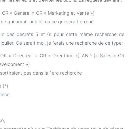
er les erreurs et d’éviter les oublis. La requête devient :
» OR « Général » OR « Marketing et Vente »)
 ce qui aurait oublié, ou ce qui serait erroné.
edin des decrets 5 et 6: pour cette même recherche de
ulier. Ce serait moi, je ferais une recherche de ce type:
OR « Directeur » OR « Directrice ») AND (« Sales » OR
evelopment »)
 sortiraient pas dans la 1ère recherche
 (*)
ance,
ce,
en apprendre plus sur l’incidence de votre taille de réseau