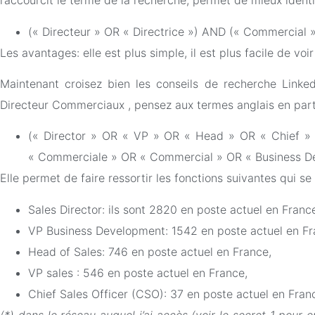
raccourcit le terme de la recherche, permet de mieux identifi
(« Directeur » OR « Directrice ») AND (« Commercial 
Les avantages: elle est plus simple, il est plus facile de voir
Maintenant croisez bien les conseils de recherche Link
Directeur Commerciaux , pensez aux termes anglais en partic
(« Director » OR « VP » OR « Head » OR « Chief » 
« Commerciale » OR « Commercial » OR « Business D
Elle permet de faire ressortir les fonctions suivantes qui se
Sales Director: ils sont 2820 en poste actuel en France
VP Business Development: 1542 en poste actuel en Fr
Head of Sales: 746 en poste actuel en France,
VP sales : 546 en poste actuel en France,
Chief Sales Officer (CSO): 37 en poste actuel en Fran
(*) dans le réseau auquel j’ai accès (voir le secret 1 pour 