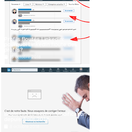
Profils floutés LinkedIn:
pourquoi LinkedIn floute des
profils?
15 octobre 2018
Booléens LinkedIn : Modification
depuis Août 2018
8 octobre 2018