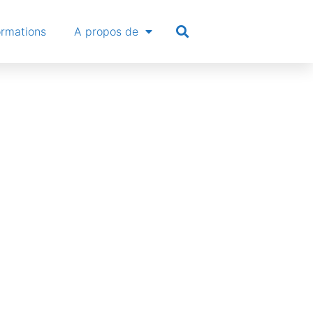
ormations
A propos de
nkedin:
ooléennes