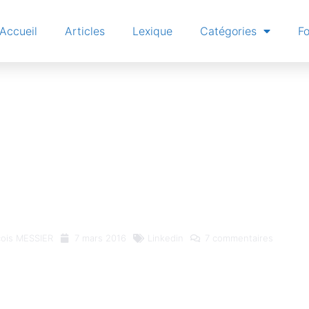
Accueil
Articles
Lexique
Catégories
F
 la recherche Li
s recherches b
ois MESSIER
7 mars 2016
Linkedin
7 commentaires