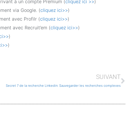
scrivant à un compte Premium (
cliquez ici >>
)
ement via Google. (
cliquez ici>>
)
ment avec Profilr (
cliquez ici>>
)
tement avec Recruit’em (
cliquez ici>>
)
ici>>
)
ci>>
)
SUIVANT
Secret 7 de la recherche Linkedin: Sauvegarder les recherches complexes