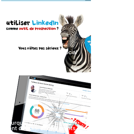
LinkedIn pour faire du social
selling ? Quelle blague !
29 novembre 2017
Pourquoi votre SSI LinkedIn
vient de baisser de 7 points ?