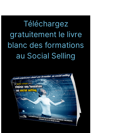
Téléchargez
gratuitement le livre
blanc des formations
au Social Selling